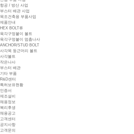
t
항공 / 방산 사업
i
부스터 배관 사업
o
목조건축용 부품사업
n
제품안내
HEX BOLT류
육각구멍붙이 볼트
육각구멍붙이 멈춤나사
ANCHOR/STUD BOLT
사각목 둥근머리 볼트
사각볼트
작은나사
부스터 배관
기타 부품
R&D센터
특허보유현황
인증서
제조설비
채용정보
복리후생
채용공고
고객센터
공지사항
고객문의