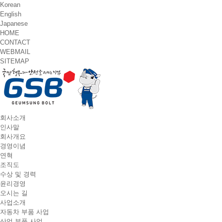
Korean
English
Japanese
HOME
CONTACT
WEBMAIL
SITEMAP
T
회사소개
o
인사말
g
회사개요
g
경영이념
l
연혁
e
조직도
n
수상 및 경력
a
윤리경영
v
오시는 길
i
사업소개
g
자동차 부품 사업
a
산업 부품 사업