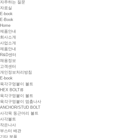
자주하는 질문
자료실
E-book
E-Book
Home
제품안내
회사소개
사업소개
제품안내
R&D센터
채용정보
고객센터
개인정보처리방침
E-book
육각구멍붙이 볼트
HEX BOLT류
육각구멍붙이 볼트
육각구멍붙이 멈춤나사
ANCHOR/STUD BOLT
사각목 둥근머리 볼트
사각볼트
작은나사
부스터 배관
기타 부품