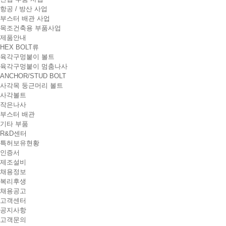
t
항공 / 방산 사업
i
부스터 배관 사업
o
목조건축용 부품사업
n
제품안내
HEX BOLT류
육각구멍붙이 볼트
육각구멍붙이 멈춤나사
ANCHOR/STUD BOLT
사각목 둥근머리 볼트
사각볼트
작은나사
부스터 배관
기타 부품
R&D센터
특허보유현황
인증서
제조설비
채용정보
복리후생
채용공고
고객센터
공지사항
고객문의