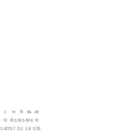
c
m
R
da
ek
차
약
최소
최소
최대
약
1.427
0.7
0.1
1.8
0.25