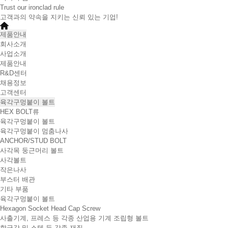
Trust our ironclad rule
고객과의 약속을 지키는 신뢰 있는 기업!
제품안내
회사소개
사업소개
제품안내
R&D센터
채용정보
고객센터
육각구멍붙이 볼트
HEX BOLT류
육각구멍붙이 볼트
육각구멍붙이 멈춤나사
ANCHOR/STUD BOLT
사각목 둥근머리 볼트
사각볼트
작은나사
부스터 배관
기타 부품
육각구멍붙이 볼트
Hexagon Socket Head Cap Screw
사출기계, 프레스 등 각종 산업용 기계 조립형 볼트
합금강 및 스텐 등 각종 재질