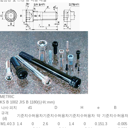
METRIC
KS B 1002 JIS B 1180
(단위:mm)
나사
피치
d1
D
H
e
B
규격
기준치수
허용차
기준치수
허용차
기준치수
허용차
약
기준치수
허용
(d)
M1.4
0.3
1.4
0
2.6
0
1.4
0
0.15
1.3
-0.005