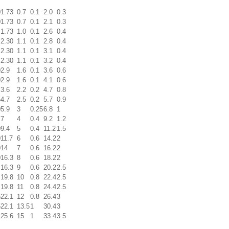
0
1.73
0.7
0.1
2.0
0.3
0
1.73
0.7
0.1
2.1
0.3
1.73
1.0
0.1
2.6
0.4
2.30
1.1
0.1
2.8
0.4
2.30
1.1
0.1
3.1
0.4
2.30
1.1
0.1
3.2
0.4
0
2.9
1.6
0.1
3.6
0.6
0
2.9
1.6
0.1
4.1
0.6
3.6
2.2
0.2
4.7
0.8
5
4.7
2.5
0.2
5.7
0.9
0
5.9
3
0.25
6.8
1
7
4
0.4
9.2
1.2
0
9.4
5
0.4
11.2
1.5
0
11.7
6
0.6
14.2
2
0
14
7
0.6
16.2
2
0
16.3
8
0.6
18.2
2
16.3
9
0.6
20.2
2.5
19.8
10
0.8
22.4
2.5
19.8
11
0.8
24.4
2.5
5
22.1
12
0.8
26.4
3
5
22.1
13.5
1
30.4
3
25.6
15
1
33.4
3.5