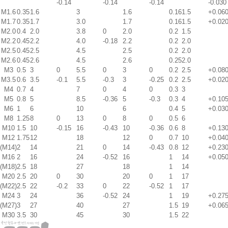
-0.14
-0.14
-0.14
-0.030
M1.6
0.35
1.6
3
1.6
0.16
1.5
+0.06
M1.7
0.35
1.7
3.0
1.7
0.16
1.5
+0.02
M2.0
0.4
2.0
3.8
0
2.0
0.2
1.5
M2.2
0.45
2.2
4.0
-0.18
2.2
0.2
2.0
M2.5
0.45
2.5
4.5
2.5
0.2
2.0
M2.6
0.45
2.6
4.5
2.6
0.25
2.0
M3
0.5
3
0
5.5
0
3
0
0.2
2.5
+0.08
M3.5
0.6
3.5
-0.1
5.5
-0.3
3
-0.25
0.2
2.5
+0.02
M4
0.7
4
7
0
4
0
0.3
3
M5
0.8
5
8.5
-0.36
5
-0.3
0.3
4
+0.10
M6
1
6
10
6
0.4
5
+0.03
M8
1.25
8
0
13
0
8
0
0.5
6
M10
1.5
10
-0.15
16
-0.43
10
-0.36
0.6
8
+0.13
M12
1.75
12
18
12
0
0.7
10
+0.04
(M14)
2
14
21
0
14
-0.43
0.8
12
+0.23
M16
2
16
24
-0.52
16
1
14
+0.05
(M18)
2.5
18
27
18
1
14
M20
2.5
20
0
30
20
0
1
17
(M22)
2.5
22
-0.2
33
0
22
-0.52
1
17
M24
3
24
36
-0.52
24
1
19
+0.27
(M27)
3
27
40
27
1.5
19
+0.06
M30
3.5
30
45
30
1.5
22