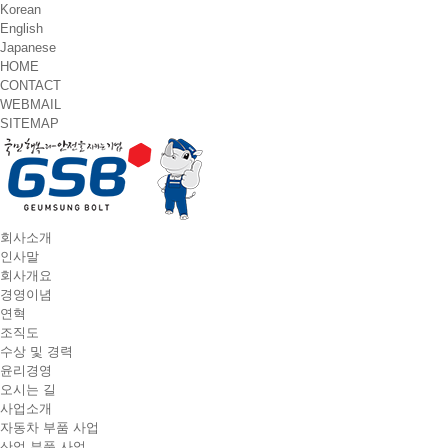
Korean
English
Japanese
HOME
CONTACT
WEBMAIL
SITEMAP
T
회사소개
o
인사말
g
회사개요
g
경영이념
l
연혁
e
조직도
n
수상 및 경력
a
윤리경영
v
오시는 길
i
사업소개
g
자동차 부품 사업
a
산업 부품 사업