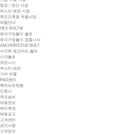
항공 / 방산 사업
부스터 배관 사업
목조건축용 부품사업
제품안내
HEX BOLT류
육각구멍붙이 볼트
육각구멍붙이 멈춤나사
ANCHOR/STUD BOLT
사각목 둥근머리 볼트
사각볼트
작은나사
부스터 배관
기타 부품
R&D센터
특허보유현황
인증서
제조설비
채용정보
복리후생
채용공고
고객센터
공지사항
고객문의