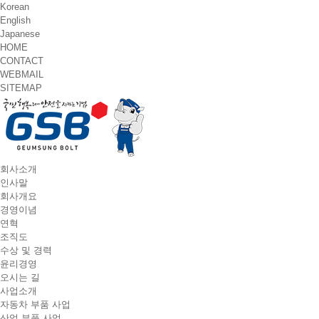
Korean
English
Japanese
HOME
CONTACT
WEBMAIL
SITEMAP
T
회사소개
o
인사말
g
회사개요
g
경영이념
l
연혁
e
조직도
n
수상 및 경력
a
윤리경영
v
오시는 길
i
사업소개
g
자동차 부품 사업
a
산업 부품 사업