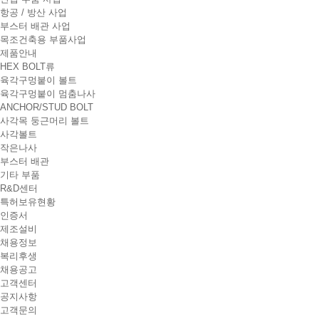
t
항공 / 방산 사업
i
부스터 배관 사업
o
목조건축용 부품사업
n
제품안내
HEX BOLT류
육각구멍붙이 볼트
육각구멍붙이 멈춤나사
ANCHOR/STUD BOLT
사각목 둥근머리 볼트
사각볼트
작은나사
부스터 배관
기타 부품
R&D센터
특허보유현황
인증서
제조설비
채용정보
복리후생
채용공고
고객센터
공지사항
고객문의