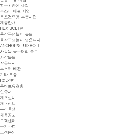
항공 / 방산 사업
부스터 배관 사업
목조건축용 부품사업
제품안내
HEX BOLT류
육각구멍붙이 볼트
육각구멍붙이 멈춤나사
ANCHOR/STUD BOLT
사각목 둥근머리 볼트
사각볼트
작은나사
부스터 배관
기타 부품
R&D센터
특허보유현황
인증서
제조설비
채용정보
복리후생
채용공고
고객센터
공지사항
고객문의