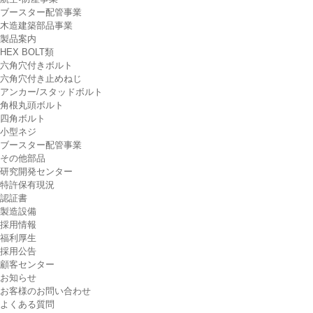
ブースター配管事業
木造建築部品事業
製品案内
HEX BOLT類
六角穴付きボルト
六角穴付き止めねじ
アンカー/スタッドボルト
角根丸頭ボルト
四角ボルト
小型ネジ
ブースター配管事業
その他部品
研究開発センター
特許保有現況
認証書
製造設備
採用情報
福利厚生
採用公告
顧客センター
お知らせ
お客様のお問い合わせ
よくある質問